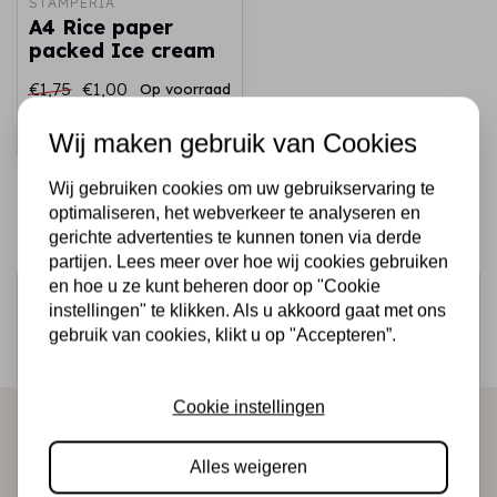
STAMPERIA
A4 Rice paper
packed Ice cream
€1,75
€1,00
Op voorraad
Snel toevoegen
Wij maken gebruik van Cookies
Wij gebruiken cookies om uw gebruikservaring te
optimaliseren, het webverkeer te analyseren en
gerichte advertenties te kunnen tonen via derde
partijen. Lees meer over hoe wij cookies gebruiken
en hoe u ze kunt beheren door op "Cookie
Schrijf je in voor de nieuwsbrief
instellingen" te klikken. Als u akkoord gaat met ons
Ontvang als eerste onze actie en nieuwe producten
gebruik van cookies, klikt u op "Accepteren”.
direct in je mailbox!
Cookie instellingen
Abonneer
Alles weigeren