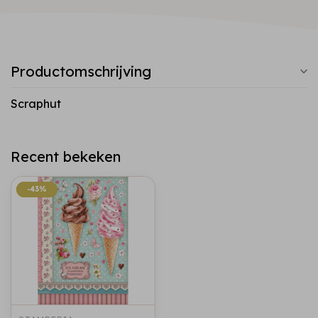
Productomschrijving
Scraphut
Recent bekeken
-43%
-43%