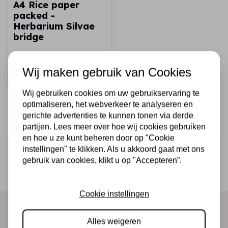
A4 Rice paper
packed -
Herbarium Silvae
bridge
€2,25
Op voorraad
Wij maken gebruik van Cookies
Snel toevoegen
Wij gebruiken cookies om uw gebruikservaring te
optimaliseren, het webverkeer te analyseren en
gerichte advertenties te kunnen tonen via derde
partijen. Lees meer over hoe wij cookies gebruiken
en hoe u ze kunt beheren door op "Cookie
instellingen" te klikken. Als u akkoord gaat met ons
Schrijf je in voor de nieuwsbrief
gebruik van cookies, klikt u op "Accepteren”.
Ontvang als eerste onze actie en nieuwe producten
direct in je mailbox!
Cookie instellingen
Alles weigeren
Abonneer