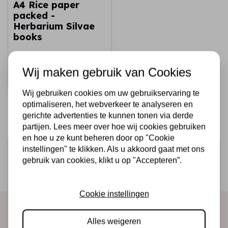
A4 Rice paper
packed -
Herbarium Silvae
books
€2,25
Op voorraad
Wij maken gebruik van Cookies
Snel toevoegen
Wij gebruiken cookies om uw gebruikservaring te
optimaliseren, het webverkeer te analyseren en
gerichte advertenties te kunnen tonen via derde
partijen. Lees meer over hoe wij cookies gebruiken
en hoe u ze kunt beheren door op "Cookie
instellingen" te klikken. Als u akkoord gaat met ons
Schrijf je in voor de nieuwsbrief
gebruik van cookies, klikt u op "Accepteren”.
Ontvang als eerste onze actie en nieuwe producten
direct in je mailbox!
Cookie instellingen
Alles weigeren
Abonneer