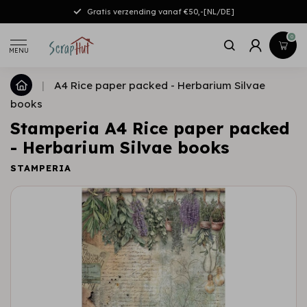
Gratis verzending vanaf €50,-[NL/DE]
0
MENU
|
A4 Rice paper packed - Herbarium Silvae
books
Stamperia A4 Rice paper packed
- Herbarium Silvae books
STAMPERIA