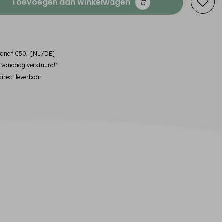
Toevoegen aan winkelwagen
 vanaf €50,-[NL/DE]
, vandaag verstuurd!*
irect leverbaar