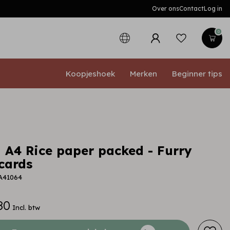
Over ons
Contact
Log in
0
Koopjeshoek
Merken
Beginner tips
 A4 Rice paper packed - Furry
cards
A41064
80
Incl. btw