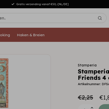
Gratis verzending vanaf €50,-[NL/DE]
oking
Haken & Breien
Stamperia
Stamperia
Friends 4 
Artikelnummer: DFS
€2,25
€1,