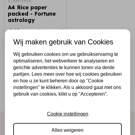
STAMPERIA
A4 Rice paper
packed - Fortune
astrology
€2,25
Op voorraad
Wij maken gebruik van Cookies
Snel toevoegen
Wij gebruiken cookies om uw gebruikservaring te
optimaliseren, het webverkeer te analyseren en
gerichte advertenties te kunnen tonen via derde
partijen. Lees meer over hoe wij cookies gebruiken
en hoe u ze kunt beheren door op "Cookie
Schrijf je in voor de nieuwsbrief
instellingen" te klikken. Als u akkoord gaat met ons
gebruik van cookies, klikt u op "Accepteren”.
Ontvang als eerste onze actie en nieuwe producten
direct in je mailbox!
Cookie instellingen
Alles weigeren
Abonneer