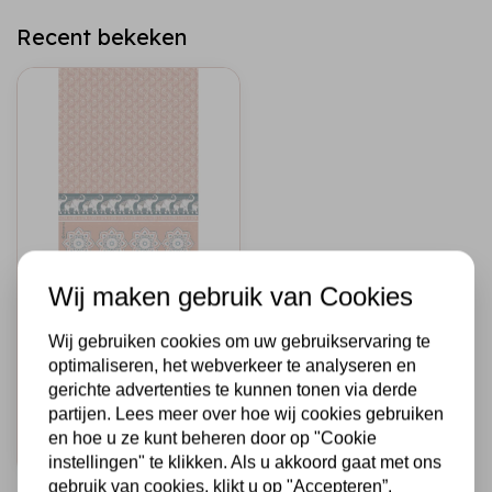
Recent bekeken
Wij maken gebruik van Cookies
STAMPERIA
A4 Rice paper
packed Elephants
Wij gebruiken cookies om uw gebruikservaring te
pink background
optimaliseren, het webverkeer te analyseren en
gerichte advertenties te kunnen tonen via derde
€1,75
Op voorraad
partijen. Lees meer over hoe wij cookies gebruiken
en hoe u ze kunt beheren door op "Cookie
Snel toevoegen
instellingen" te klikken. Als u akkoord gaat met ons
gebruik van cookies, klikt u op "Accepteren”.