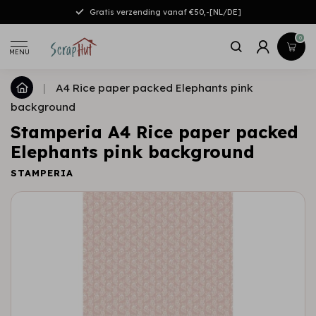
Gratis verzending vanaf €50,-[NL/DE]
0
MENU
|
A4 Rice paper packed Elephants pink
background
Stamperia A4 Rice paper packed
Elephants pink background
STAMPERIA