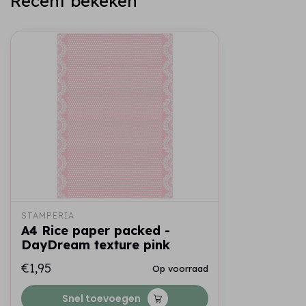
Recent bekeken
STAMPERIA
A4 Rice paper packed -
DayDream texture pink
€1,95
Op voorraad
Snel toevoegen