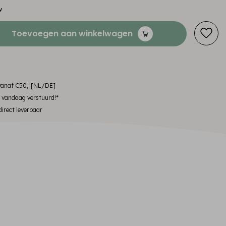
w
Toevoegen aan winkelwagen
 vanaf €50,-[NL/DE]
, vandaag verstuurd!*
irect leverbaar