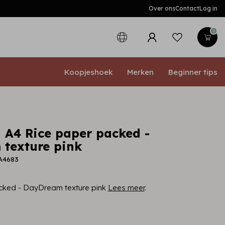
Over ons
Contact
Log in
0
Koopjeshoek
Merken
Beginner tips
 A4 Rice paper packed -
texture pink
SA4683
cked - DayDream texture pink
Lees meer
.