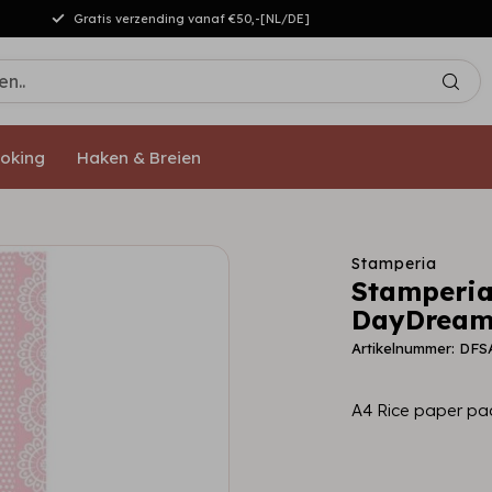
Gratis verzending vanaf €50,-[NL/DE]
oking
Haken & Breien
Stamperia
Stamperia
DayDream 
Artikelnummer: DF
A4 Rice paper pa