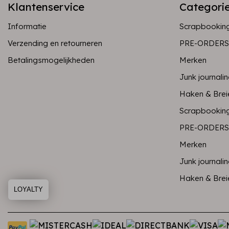
Klantenservice
Categori
Informatie
Scrapbookin
Verzending en retourneren
PRE-ORDERS
Betalingsmogelijkheden
Merken
Junk journali
Haken & Brei
Scrapbookin
PRE-ORDERS
Merken
Junk journali
Haken & Brei
LOYALTY