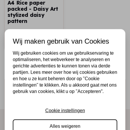
A4 Rice paper
packed - Daisy Art
stylized daisy
pattern
€2,25
Op voorraad
Wij maken gebruik van Cookies
Snel toevoegen
Wij gebruiken cookies om uw gebruikservaring te
optimaliseren, het webverkeer te analyseren en
gerichte advertenties te kunnen tonen via derde
partijen. Lees meer over hoe wij cookies gebruiken
en hoe u ze kunt beheren door op "Cookie
instellingen" te klikken. Als u akkoord gaat met ons
Schrijf je in voor de nieuwsbrief
gebruik van cookies, klikt u op "Accepteren”.
Ontvang als eerste onze actie en nieuwe producten
direct in je mailbox!
Cookie instellingen
Alles weigeren
Abonneer