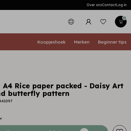
Over ons
Contact
Log in
0
Koopjeshoek
Merken
Beginner tips
 A4 Rice paper packed - Daisy Art
d butterfly pattern
A41097
w