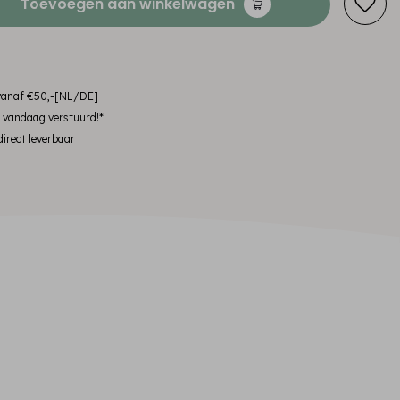
Toevoegen aan winkelwagen
 vanaf €50,-[NL/DE]
, vandaag verstuurd!*
irect leverbaar