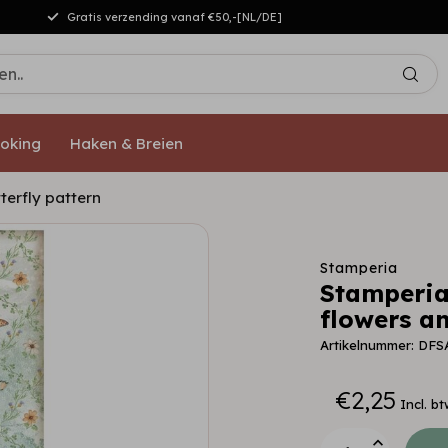
Gratis verzending vanaf €50,-[NL/DE]
oking
Haken & Breien
terfly pattern
Stamperia
Stamperia
flowers an
Artikelnummer: DFS
€2,25
Incl. bt