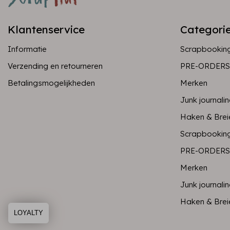
Klantenservice
Categori
Informatie
Scrapbookin
Verzending en retourneren
PRE-ORDERS
Betalingsmogelijkheden
Merken
Junk journali
Haken & Brei
Scrapbookin
PRE-ORDERS
Merken
Junk journali
Haken & Brei
LOYALTY