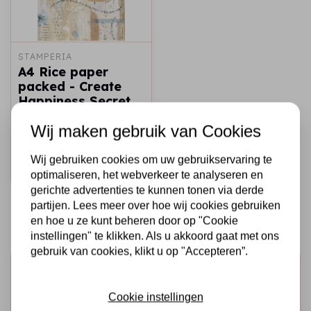
STAMPERIA
A4 Rice paper
packed - Create
Happiness Secret
Diary blue flower
Wij maken gebruik van Cookies
€2,25
Op voorraad
Wij gebruiken cookies om uw gebruikservaring te
Snel toevoegen
optimaliseren, het webverkeer te analyseren en
gerichte advertenties te kunnen tonen via derde
partijen. Lees meer over hoe wij cookies gebruiken
en hoe u ze kunt beheren door op "Cookie
instellingen" te klikken. Als u akkoord gaat met ons
gebruik van cookies, klikt u op "Accepteren”.
Schrijf je in voor de nieuwsbrief
Ontvang als eerste onze actie en nieuwe producten
Cookie instellingen