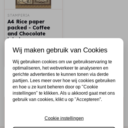
STAMPERIA
A4 Rice paper
packed - Coffee
and Chocolate
labels
Wij maken gebruik van Cookies
€2,25
Op voorraad
Snel toevoegen
Wij gebruiken cookies om uw gebruikservaring te
optimaliseren, het webverkeer te analyseren en
gerichte advertenties te kunnen tonen via derde
partijen. Lees meer over hoe wij cookies gebruiken
en hoe u ze kunt beheren door op "Cookie
instellingen" te klikken. Als u akkoord gaat met ons
gebruik van cookies, klikt u op "Accepteren”.
Schrijf je in voor de nieuwsbrief
Ontvang als eerste onze actie en nieuwe producten
Cookie instellingen
direct in je mailbox!