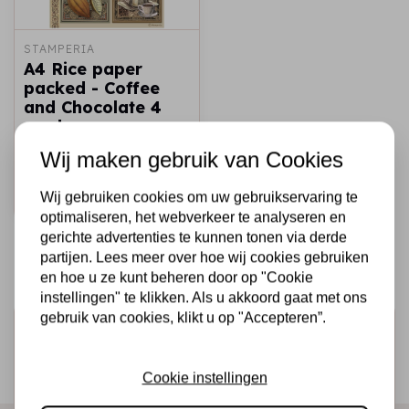
STAMPERIA
A4 Rice paper
packed - Coffee
and Chocolate 4
cards
Wij maken gebruik van Cookies
€2,25
Op voorraad
Snel toevoegen
Wij gebruiken cookies om uw gebruikservaring te
optimaliseren, het webverkeer te analyseren en
gerichte advertenties te kunnen tonen via derde
partijen. Lees meer over hoe wij cookies gebruiken
en hoe u ze kunt beheren door op "Cookie
instellingen" te klikken. Als u akkoord gaat met ons
gebruik van cookies, klikt u op "Accepteren”.
Schrijf je in voor de nieuwsbrief
Ontvang als eerste onze actie en nieuwe producten
Cookie instellingen
direct in je mailbox!