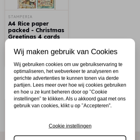
STAMPERIA
A4 Rice paper
packed - Christmas
Greetings 4 cards
€2,25
Op voorraad
Wij maken gebruik van Cookies
Snel toevoegen
Wij gebruiken cookies om uw gebruikservaring te
optimaliseren, het webverkeer te analyseren en
gerichte advertenties te kunnen tonen via derde
partijen. Lees meer over hoe wij cookies gebruiken
en hoe u ze kunt beheren door op "Cookie
instellingen" te klikken. Als u akkoord gaat met ons
gebruik van cookies, klikt u op "Accepteren”.
Schrijf je in voor de nieuwsbrief
Ontvang als eerste onze actie en nieuwe producten
direct in je mailbox!
Cookie instellingen