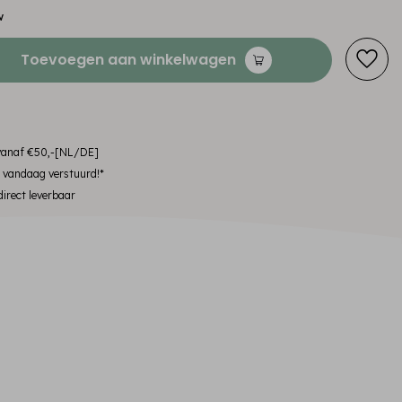
w
Toevoegen aan winkelwagen
 vanaf €50,-[NL/DE]
, vandaag verstuurd!*
irect leverbaar