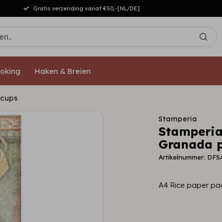
Gratis verzending vanaf €50,-[NL/DE]
oking
Haken & Breien
 cups
Stamperia
Stamperia
Granada p
Artikelnummer: DFS
A4 Rice paper pa