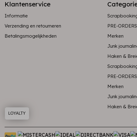
Klantenservice
Categori
Informatie
Scrapbookin
Verzending en retourneren
PRE-ORDERS
Betalingsmogelijkheden
Merken
Junk journali
Haken & Brei
Scrapbookin
PRE-ORDERS
Merken
Junk journali
Haken & Brei
LOYALTY