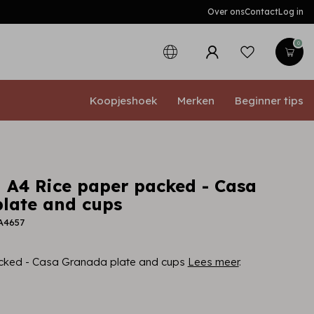
Over ons
Contact
Log in
0
Koopjeshoek
Merken
Beginner tips
 A4 Rice paper packed - Casa
late and cups
A4657
cked - Casa Granada plate and cups
Lees meer
.