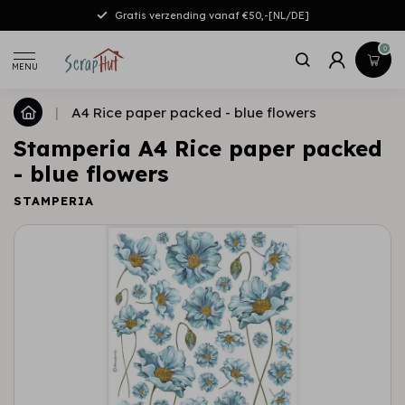
Gratis verzending vanaf €50,-[NL/DE]
0
MENU
|
A4 Rice paper packed - blue flowers
Stamperia A4 Rice paper packed
- blue flowers
STAMPERIA