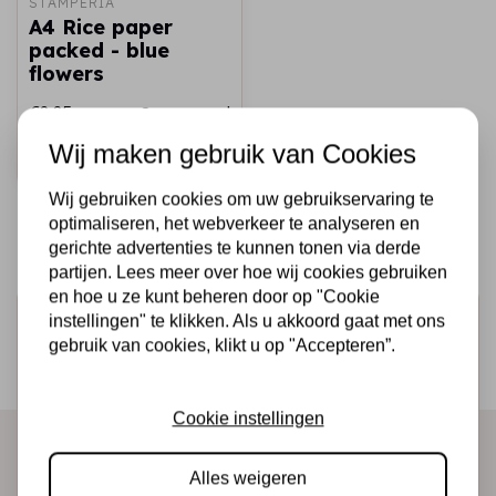
STAMPERIA
A4 Rice paper
packed - blue
flowers
€2,25
Op voorraad
Wij maken gebruik van Cookies
Snel toevoegen
Wij gebruiken cookies om uw gebruikservaring te
optimaliseren, het webverkeer te analyseren en
gerichte advertenties te kunnen tonen via derde
partijen. Lees meer over hoe wij cookies gebruiken
en hoe u ze kunt beheren door op "Cookie
Schrijf je in voor de nieuwsbrief
instellingen" te klikken. Als u akkoord gaat met ons
gebruik van cookies, klikt u op "Accepteren”.
Ontvang als eerste onze actie en nieuwe producten
direct in je mailbox!
Cookie instellingen
Alles weigeren
Abonneer