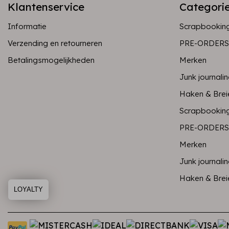
Klantenservice
Categori
Informatie
Scrapbookin
Verzending en retourneren
PRE-ORDERS
Betalingsmogelijkheden
Merken
Junk journali
Haken & Brei
Scrapbookin
PRE-ORDERS
Merken
Junk journali
Haken & Brei
LOYALTY