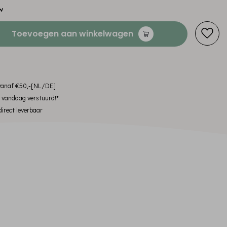
w
Toevoegen aan winkelwagen
 vanaf €50,-[NL/DE]
, vandaag verstuurd!*
irect leverbaar