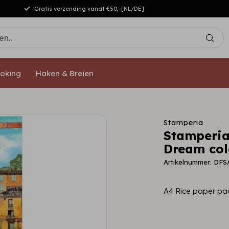
Gratis verzending vanaf €50,-[NL/DE]
oking
Haken & Breien
Stamperia
Stamperia
Dream colo
Artikelnummer: DFS
A4 Rice paper pac