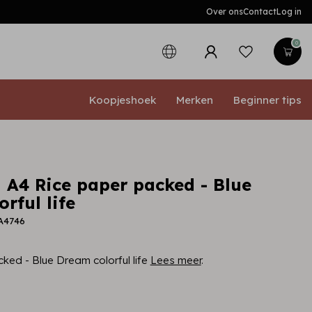
Over ons
Contact
Log in
0
Koopjeshoek
Merken
Beginner tips
 A4 Rice paper packed - Blue
rful life
A4746
ked - Blue Dream colorful life
Lees meer
.