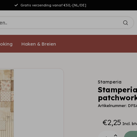
Gratis verzending vanaf €50,-[NL/DE]
oking
Haken & Breien
Stamperia
Stamperia
patchwork
Artikelnummer: DFS
€2,25
Incl. bt