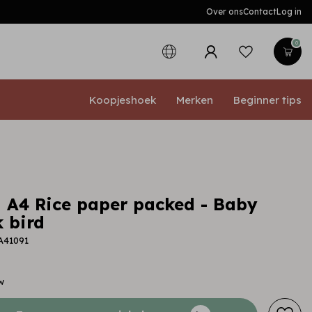
Over ons
Contact
Log in
0
Koopjeshoek
Merken
Beginner tips
 A4 Rice paper packed - Baby
 bird
A41091
w