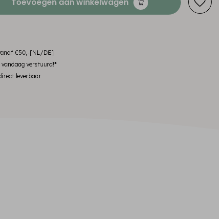
Toevoegen aan winkelwagen
 vanaf €50,-[NL/DE]
, vandaag verstuurd!*
irect leverbaar