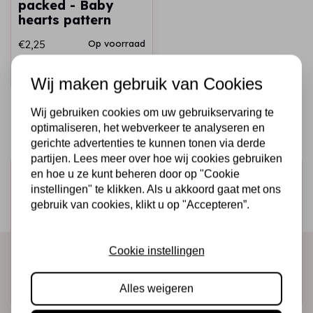
packed - Baby
hearts pattern
€2,25
Op voorraad
Snel toevoegen
Wij maken gebruik van Cookies
Wij gebruiken cookies om uw gebruikservaring te
optimaliseren, het webverkeer te analyseren en
gerichte advertenties te kunnen tonen via derde
partijen. Lees meer over hoe wij cookies gebruiken
en hoe u ze kunt beheren door op "Cookie
Schrijf je in voor de nieuwsbrief
instellingen" te klikken. Als u akkoord gaat met ons
Ontvang als eerste onze actie en nieuwe producten
gebruik van cookies, klikt u op "Accepteren”.
direct in je mailbox!
Cookie instellingen
Abonneer
Alles weigeren