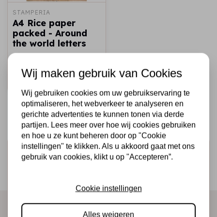
STAMPERIA
A4 Rice paper
packed - Around
the world letters
€2,25
Op voorraad
Wij maken gebruik van Cookies
Snel toevoegen
Wij gebruiken cookies om uw gebruikservaring te
optimaliseren, het webverkeer te analyseren en
gerichte advertenties te kunnen tonen via derde
partijen. Lees meer over hoe wij cookies gebruiken
en hoe u ze kunt beheren door op "Cookie
instellingen" te klikken. Als u akkoord gaat met ons
Schrijf je in voor de nieuwsbrief
gebruik van cookies, klikt u op "Accepteren”.
Ontvang als eerste onze actie en nieuwe producten
direct in je mailbox!
Cookie instellingen
Alles weigeren