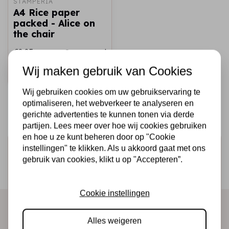
STAMPERIA
A4 Rice paper
packed - Alice on
the chair
€2,25
Op voorraad
Wij maken gebruik van Cookies
Snel toevoegen
Wij gebruiken cookies om uw gebruikservaring te
optimaliseren, het webverkeer te analyseren en
gerichte advertenties te kunnen tonen via derde
partijen. Lees meer over hoe wij cookies gebruiken
en hoe u ze kunt beheren door op "Cookie
Schrijf je in voor de nieuwsbrief
instellingen" te klikken. Als u akkoord gaat met ons
gebruik van cookies, klikt u op "Accepteren”.
Ontvang als eerste onze actie en nieuwe producten
direct in je mailbox!
Cookie instellingen
Alles weigeren
Abonneer