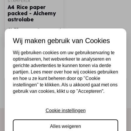
STAMPERIA
A4 Rice paper
packed - Alchemy
astrolabe
€1,75
Op voorraad
Wij maken gebruik van Cookies
Snel toevoegen
Wij gebruiken cookies om uw gebruikservaring te
optimaliseren, het webverkeer te analyseren en
gerichte advertenties te kunnen tonen via derde
partijen. Lees meer over hoe wij cookies gebruiken
en hoe u ze kunt beheren door op "Cookie
Schrijf je in voor de nieuwsbrief
instellingen" te klikken. Als u akkoord gaat met ons
gebruik van cookies, klikt u op "Accepteren”.
Ontvang als eerste onze actie en nieuwe producten
direct in je mailbox!
Cookie instellingen
Alles weigeren
Abonneer