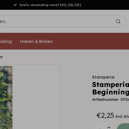
Gratis verzending vanaf €50,-[NL/DE]
oking
Haken & Breien
um
Stamperia
Stamperia
Beginning
Artikelnummer: DFS
€2,25
Incl. bt