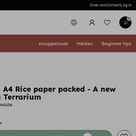
Over ons
Contact
Log in
0
Koopjeshoek
Merken
Beginner tips
 A4 Rice paper packed - A new
 Terrarium
A41106
w