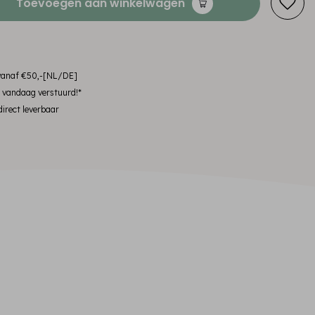
Toevoegen aan winkelwagen
 vanaf €50,-[NL/DE]
, vandaag verstuurd!*
irect leverbaar