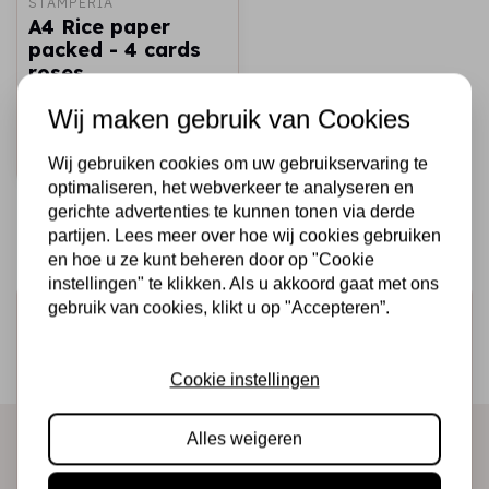
STAMPERIA
A4 Rice paper
packed - 4 cards
roses
€2,25
Op voorraad
Wij maken gebruik van Cookies
Snel toevoegen
Wij gebruiken cookies om uw gebruikservaring te
optimaliseren, het webverkeer te analyseren en
gerichte advertenties te kunnen tonen via derde
partijen. Lees meer over hoe wij cookies gebruiken
en hoe u ze kunt beheren door op "Cookie
instellingen" te klikken. Als u akkoord gaat met ons
gebruik van cookies, klikt u op "Accepteren”.
Schrijf je in voor de nieuwsbrief
Ontvang als eerste onze actie en nieuwe producten
Cookie instellingen
direct in je mailbox!
Alles weigeren
Abonneer