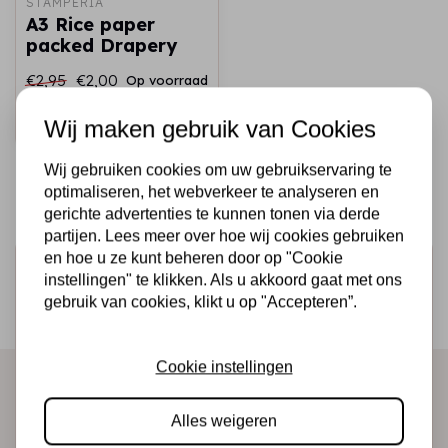
STAMPERIA
A3 Rice paper
packed Drapery
€2,95
€2,00
Op voorraad
Snel toevoegen
Wij maken gebruik van Cookies
Wij gebruiken cookies om uw gebruikservaring te
optimaliseren, het webverkeer te analyseren en
gerichte advertenties te kunnen tonen via derde
partijen. Lees meer over hoe wij cookies gebruiken
en hoe u ze kunt beheren door op "Cookie
Schrijf je in voor de nieuwsbrief
instellingen" te klikken. Als u akkoord gaat met ons
Ontvang als eerste onze actie en nieuwe producten
gebruik van cookies, klikt u op "Accepteren”.
direct in je mailbox!
Cookie instellingen
Abonneer
Alles weigeren