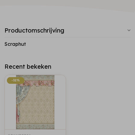
Productomschrijving
Scraphut
Recent bekeken
-32%
-32%