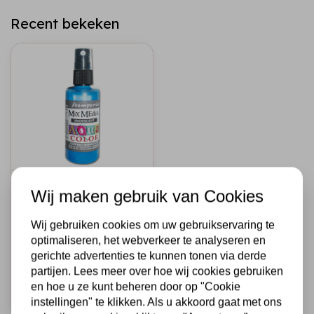
Recent bekeken
STAMPERIA
Wij maken gebruik van Cookies
310 Aquacolor
spray 60ml. -
Wij gebruiken cookies om uw gebruikservaring te
Iridescent Light
optimaliseren, het webverkeer te analyseren en
Blue
gerichte advertenties te kunnen tonen via derde
€3,95
Op voorraad
partijen. Lees meer over hoe wij cookies gebruiken
en hoe u ze kunt beheren door op "Cookie
Snel toevoegen
instellingen" te klikken. Als u akkoord gaat met ons