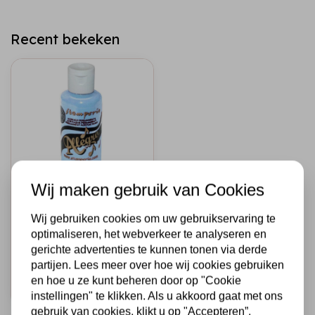
Recent bekeken
Wij maken gebruik van Cookies
STAMPERIA
Allegro paint 59
Wij gebruiken cookies om uw gebruikservaring te
ml.baby blue
optimaliseren, het webverkeer te analyseren en
gerichte advertenties te kunnen tonen via derde
€2,50
Op voorraad
partijen. Lees meer over hoe wij cookies gebruiken
en hoe u ze kunt beheren door op "Cookie
Snel toevoegen
instellingen" te klikken. Als u akkoord gaat met ons
gebruik van cookies, klikt u op "Accepteren”.