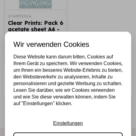
STAMPERIA
Clear Prints: Pack 6
acetate sheet A4 -
Winter Tales
Wir verwenden Cookies
€8,95
€5,00
Auf Lager
Diese Website kann darum bitten, Cookies auf
Schnell
hinzufügen
Ihrem Gerät zu speichern. Wir verwenden Cookies,
um Ihnen ein besseres Website-Erlebnis zu bieten,
den Websiteverkehr zu analysieren, Inhalte zu
personalisieren und gezielte Werbung zu schalten.
Lesen Sie darüber, wie wir Cookies verwenden
und wie Sie diese verwalten können, indem Sie
Melden Sie sich für den Newsletter an
auf "Einstellungen" klicken.
Erhalten Sie als Erster unsere Aktionen und neuen
Produkte direkt in Ihrem Posteingang!
Einstellungen