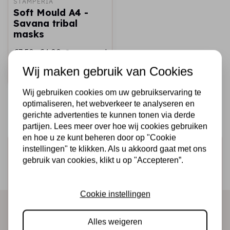
STAMPERIA
Soft Mould A4 -
Savana tribal
masks
€7,50
€4,00
Op voorraad
Wij maken gebruik van Cookies
Snel toevoegen
Wij gebruiken cookies om uw gebruikservaring te
optimaliseren, het webverkeer te analyseren en
gerichte advertenties te kunnen tonen via derde
partijen. Lees meer over hoe wij cookies gebruiken
en hoe u ze kunt beheren door op "Cookie
Schrijf je in voor de nieuwsbrief
instellingen" te klikken. Als u akkoord gaat met ons
gebruik van cookies, klikt u op "Accepteren”.
Ontvang als eerste onze actie en nieuwe producten
direct in je mailbox!
Cookie instellingen
Alles weigeren
Abonneer