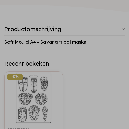
Productomschrijving
Soft Mould A4 - Savana tribal masks
Recent bekeken
-47%
-47%