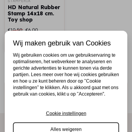
STAMPERIA
HD Natural Rubber
Stamp 14x18 cm.
Toy shop
€10,50
€6,00
Op voorraad
Wij maken gebruik van Cookies
Snel toevoegen
Wij gebruiken cookies om uw gebruikservaring te
optimaliseren, het webverkeer te analyseren en
gerichte advertenties te kunnen tonen via derde
partijen. Lees meer over hoe wij cookies gebruiken
en hoe u ze kunt beheren door op "Cookie
instellingen" te klikken. Als u akkoord gaat met ons
Schrijf je in voor de nieuwsbrief
gebruik van cookies, klikt u op "Accepteren”.
Ontvang als eerste onze actie en nieuwe producten
direct in je mailbox!
Cookie instellingen
Alles weigeren