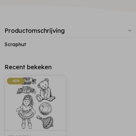
Productomschrijving
Scraphut
Recent bekeken
-43%
-43%