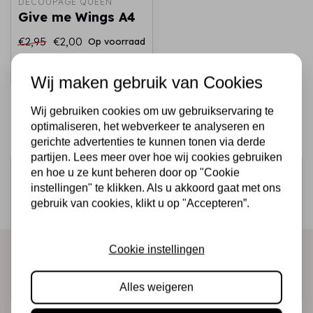
DECOUPAGE QUEEN
Give me Wings A4
€2,95
€2,00
Op voorraad
Snel toevoegen
Wij maken gebruik van Cookies
Wij gebruiken cookies om uw gebruikservaring te
optimaliseren, het webverkeer te analyseren en
gerichte advertenties te kunnen tonen via derde
partijen. Lees meer over hoe wij cookies gebruiken
Schrijf je in voor de nieuwsbrief
en hoe u ze kunt beheren door op "Cookie
instellingen" te klikken. Als u akkoord gaat met ons
Ontvang als eerste onze actie en nieuwe producten
gebruik van cookies, klikt u op "Accepteren”.
direct in je mailbox!
Cookie instellingen
Abonneer
Alles weigeren