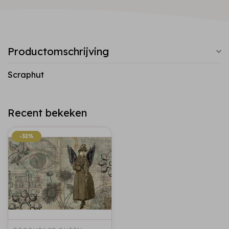
Productomschrijving
Scraphut
Recent bekeken
-32%
-32%