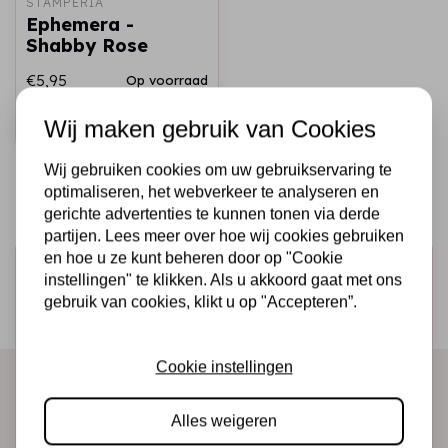
STAMPERIA
Ephemera -
Shabby Rose
€5,95
Op voorraad
Snel toevoegen
Wij maken gebruik van Cookies
Wij gebruiken cookies om uw gebruikservaring te
optimaliseren, het webverkeer te analyseren en
gerichte advertenties te kunnen tonen via derde
partijen. Lees meer over hoe wij cookies gebruiken
en hoe u ze kunt beheren door op "Cookie
Schrijf je in voor de nieuwsbrief
instellingen" te klikken. Als u akkoord gaat met ons
Ontvang als eerste onze actie en nieuwe producten
gebruik van cookies, klikt u op "Accepteren”.
direct in je mailbox!
Cookie instellingen
Abonneer
Alles weigeren