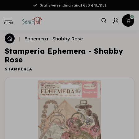
Gratis verzending vanaf €50,-[NL/DE]
0
MENU
|
Ephemera - Shabby Rose
Stamperia Ephemera - Shabby
Rose
STAMPERIA