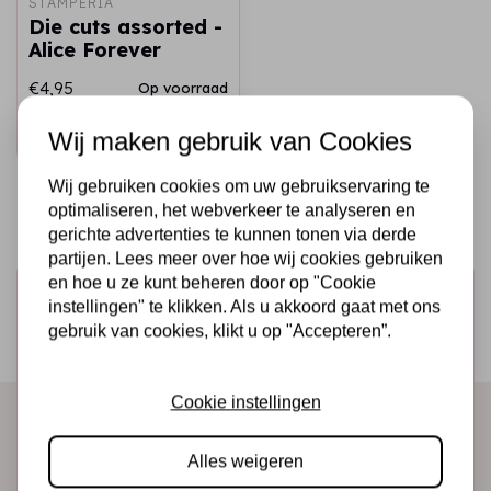
STAMPERIA
Die cuts assorted -
Alice Forever
€4,95
Op voorraad
Snel toevoegen
Wij maken gebruik van Cookies
Wij gebruiken cookies om uw gebruikservaring te
optimaliseren, het webverkeer te analyseren en
gerichte advertenties te kunnen tonen via derde
partijen. Lees meer over hoe wij cookies gebruiken
en hoe u ze kunt beheren door op "Cookie
Schrijf je in voor de nieuwsbrief
instellingen" te klikken. Als u akkoord gaat met ons
Ontvang als eerste onze actie en nieuwe producten
gebruik van cookies, klikt u op "Accepteren”.
direct in je mailbox!
Cookie instellingen
Abonneer
Alles weigeren