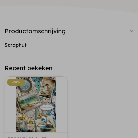
Productomschrijving
Scraphut
Recent bekeken
-24%
-24%