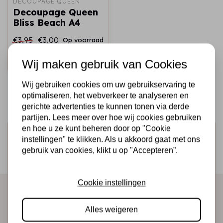
DECOUPAGE QUEEN
Decoupage Queen
Bliss Beach A4
€3,95
€3,00
Op voorraad
Snel toevoegen
Wij maken gebruik van Cookies
Wij gebruiken cookies om uw gebruikservaring te
optimaliseren, het webverkeer te analyseren en
gerichte advertenties te kunnen tonen via derde
partijen. Lees meer over hoe wij cookies gebruiken
en hoe u ze kunt beheren door op "Cookie
Schrijf je in voor de nieuwsbrief
instellingen" te klikken. Als u akkoord gaat met ons
Ontvang als eerste onze actie en nieuwe producten
gebruik van cookies, klikt u op "Accepteren”.
direct in je mailbox!
Cookie instellingen
Abonneer
Alles weigeren