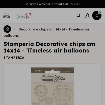
Gratis verzending vanaf €50,-[NL/DE]
0
MENU
|
Decorative chips cm 14x14 - Timeless air
balloons
Stamperia Decorative chips cm
14x14 - Timeless air balloons
STAMPERIA