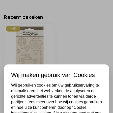
Recent bekeken
-44%
-44%
Wij maken gebruik van Cookies
STAMPERIA
Decorative chips
cm 14x14 -
Wij gebruiken cookies om uw gebruikservaring te
Timeless air
optimaliseren, het webverkeer te analyseren en
balloons
gerichte advertenties te kunnen tonen via derde
partijen. Lees meer over hoe wij cookies gebruiken
€2,69
€1,50
Op voorraad
en hoe u ze kunt beheren door op "Cookie