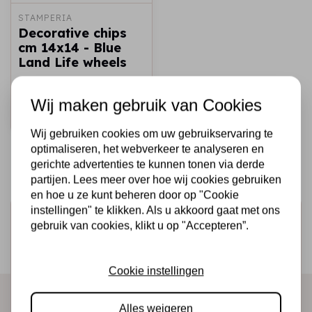
STAMPERIA
Decorative chips
cm 14x14 - Blue
Land Life wheels
€2,50
€1,50
Op voorraad
Wij maken gebruik van Cookies
Snel toevoegen
Wij gebruiken cookies om uw gebruikservaring te
optimaliseren, het webverkeer te analyseren en
gerichte advertenties te kunnen tonen via derde
partijen. Lees meer over hoe wij cookies gebruiken
en hoe u ze kunt beheren door op "Cookie
instellingen" te klikken. Als u akkoord gaat met ons
Schrijf je in voor de nieuwsbrief
gebruik van cookies, klikt u op "Accepteren”.
Ontvang als eerste onze actie en nieuwe producten
direct in je mailbox!
Cookie instellingen
Alles weigeren