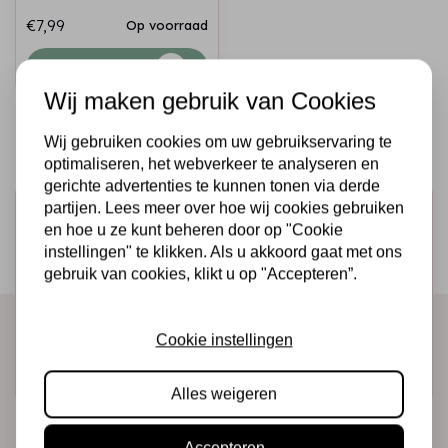
€7,99
Op voorraad
Snel toevoegen
Wij maken gebruik van Cookies
Wij gebruiken cookies om uw gebruikservaring te
optimaliseren, het webverkeer te analyseren en
gerichte advertenties te kunnen tonen via derde
partijen. Lees meer over hoe wij cookies gebruiken
Schrijf je in voor de nieuwsbrief
en hoe u ze kunt beheren door op "Cookie
Ontvang als eerste onze actie en nieuwe producten
instellingen" te klikken. Als u akkoord gaat met ons
gebruik van cookies, klikt u op "Accepteren”.
direct in je mailbox!
Cookie instellingen
Abonneer
Alles weigeren