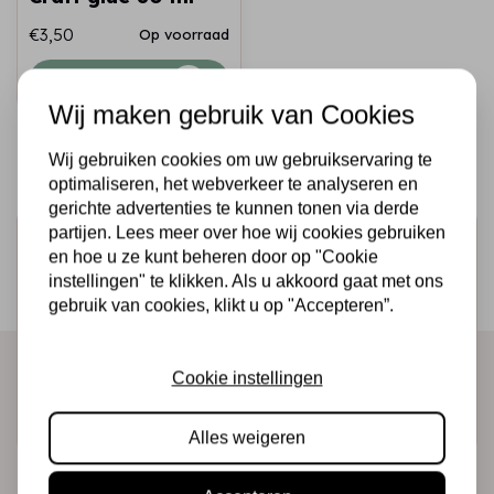
€3,50
Op voorraad
Snel toevoegen
Wij maken gebruik van Cookies
Wij gebruiken cookies om uw gebruikservaring te
optimaliseren, het webverkeer te analyseren en
gerichte advertenties te kunnen tonen via derde
partijen. Lees meer over hoe wij cookies gebruiken
Schrijf je in voor de nieuwsbrief
en hoe u ze kunt beheren door op "Cookie
Ontvang als eerste onze actie en nieuwe producten
instellingen" te klikken. Als u akkoord gaat met ons
gebruik van cookies, klikt u op "Accepteren”.
direct in je mailbox!
Cookie instellingen
Abonneer
Alles weigeren