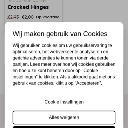
DECOUPAGE QUEEN
Cracked Hinges
€2,95
€2,00
Op voorraad
Snel toevoegen
Wij maken gebruik van Cookies
Wij gebruiken cookies om uw gebruikservaring te
optimaliseren, het webverkeer te analyseren en
gerichte advertenties te kunnen tonen via derde
partijen. Lees meer over hoe wij cookies gebruiken
Schrijf je in voor de nieuwsbrief
en hoe u ze kunt beheren door op "Cookie
instellingen" te klikken. Als u akkoord gaat met ons
Ontvang als eerste onze actie en nieuwe producten
gebruik van cookies, klikt u op "Accepteren”.
direct in je mailbox!
Cookie instellingen
Abonneer
Alles weigeren