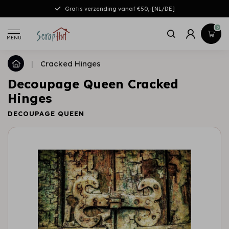
Gratis verzending vanaf €50,-[NL/DE]
0
MENU
|
Cracked Hinges
Decoupage Queen Cracked
Hinges
DECOUPAGE QUEEN