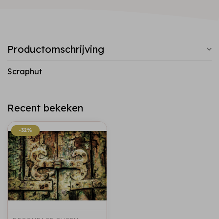
Productomschrijving
Scraphut
Recent bekeken
-32%
-32%