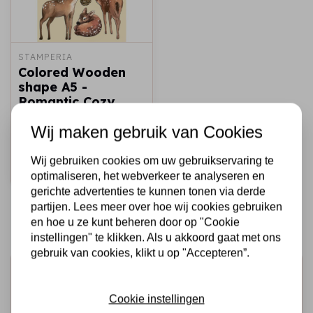
STAMPERIA
Colored Wooden
shape A5 -
Romantic Cozy
winter animals
Wij maken gebruik van Cookies
€7,25
Op voorraad
Wij gebruiken cookies om uw gebruikservaring te
Snel toevoegen
optimaliseren, het webverkeer te analyseren en
gerichte advertenties te kunnen tonen via derde
partijen. Lees meer over hoe wij cookies gebruiken
en hoe u ze kunt beheren door op "Cookie
instellingen" te klikken. Als u akkoord gaat met ons
gebruik van cookies, klikt u op "Accepteren”.
Schrijf je in voor de nieuwsbrief
Ontvang als eerste onze actie en nieuwe producten
Cookie instellingen