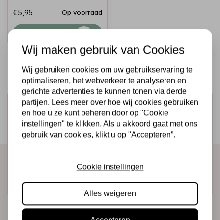
€5,95
Op voorraad
Snel toevoegen
Wij maken gebruik van Cookies
Wij gebruiken cookies om uw gebruikservaring te
optimaliseren, het webverkeer te analyseren en
gerichte advertenties te kunnen tonen via derde
partijen. Lees meer over hoe wij cookies gebruiken
Schrijf je in voor de nieuwsbrief
en hoe u ze kunt beheren door op "Cookie
Ontvang als eerste onze actie en nieuwe producten
instellingen" te klikken. Als u akkoord gaat met ons
gebruik van cookies, klikt u op "Accepteren”.
direct in je mailbox!
Cookie instellingen
Abonneer
Alles weigeren