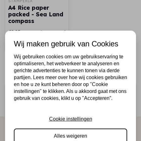
STAMPERIA
A4 Rice paper
packed - Sea Land
compass
€2,25
Op voorraad
Wij maken gebruik van Cookies
Snel toevoegen
Wij gebruiken cookies om uw gebruikservaring te
optimaliseren, het webverkeer te analyseren en
gerichte advertenties te kunnen tonen via derde
partijen. Lees meer over hoe wij cookies gebruiken
en hoe u ze kunt beheren door op "Cookie
Schrijf je in voor de nieuwsbrief
instellingen" te klikken. Als u akkoord gaat met ons
gebruik van cookies, klikt u op "Accepteren”.
Ontvang als eerste onze actie en nieuwe producten
direct in je mailbox!
Cookie instellingen
Alles weigeren
Abonneer