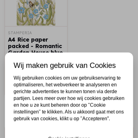
STAMPERIA
A4 Rice paper
packed - Romantic
Garden House blue
flowers and
Wij maken gebruik van Cookies
butterfly
€1,95
Op voorraad
Wij gebruiken cookies om uw gebruikservaring te
optimaliseren, het webverkeer te analyseren en
Snel toevoegen
gerichte advertenties te kunnen tonen via derde
partijen. Lees meer over hoe wij cookies gebruiken
en hoe u ze kunt beheren door op "Cookie
instellingen" te klikken. Als u akkoord gaat met ons
gebruik van cookies, klikt u op "Accepteren”.
Schrijf je in voor de nieuwsbrief